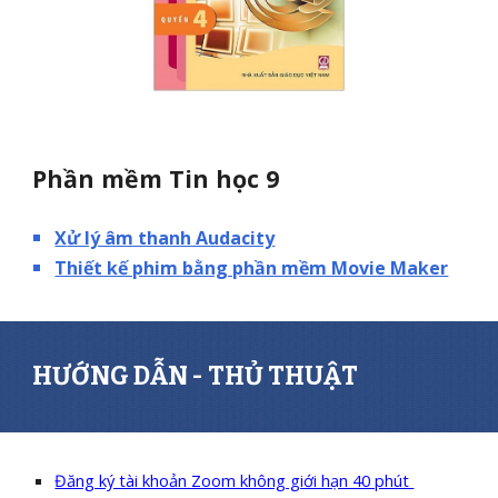
Phần mềm Tin học 9
X
ử lý âm thanh Audacity
Thiết kế phim bằng phần mềm Movie Maker
HƯỚNG DẪN - THỦ THUẬT
Đăng ký tài khoản Zoom không giới hạn 40 phút