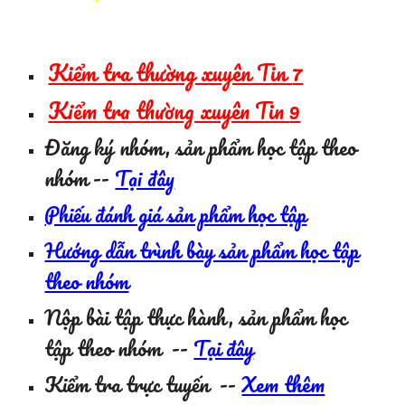
Kiểm tra thường xuyên Tin
7
Kiểm tra thường xuyên Tin
9
Đăng ký nhóm, sản phẩm học tập theo
nhóm
--
Tại đây
Phiếu đánh giá sản phẩm học tập
Hướng dẫn trình bày sản phẩm học tập
theo nhóm
Nộp bài tập thực hành, sản phẩm học
tập theo nhóm --
Tại đây
Kiểm tra trực tuyến
--
Xem thêm