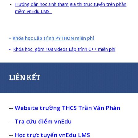
Hướng dẫn học sinh tham gia thi trực tuyến trên phần
mềm vnEdu LMS
-
Khóa học Lập trình PYTHON miễn phí
-
Khóa học gồm 108 videos Lập trình C++ miễn phí
LIÊN KẾT
--
Website trường THCS Trần Văn Phán
--
Tra cứu điểm vnEdu
--
Học trực tuyến vnEdu LMS