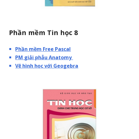
Phần mềm Tin học 8
Phần mềm Free Pascal
P
M
giải phẫu Anatomy
Vẽ hình
học
với Geogebra