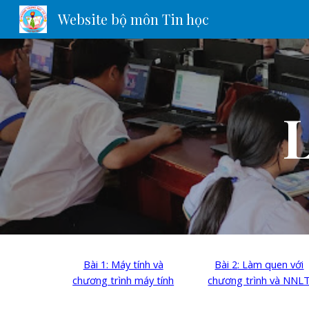
Website bộ môn Tin học
Sk
L
Bài 1: Máy tính và
Bài
2
: L
àm quen với
chương trình máy tính
chương trình và NNL