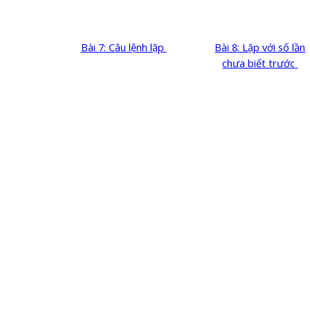
Bài
7
: C
âu lệnh lặp
Bài
8
: L
ặp với số lần
chưa biết trước