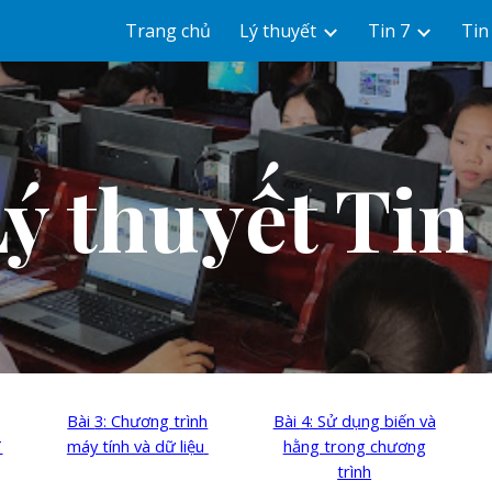
Trang chủ
Lý thuyết
Tin 7
Tin
ip to main content
Skip to navigat
ý thuyết Tin
Bài
3
: Ch
ương trình
Bài
4
: S
ử dụng biến và
T
máy tính và dữ liệu
hằng trong chương
trình