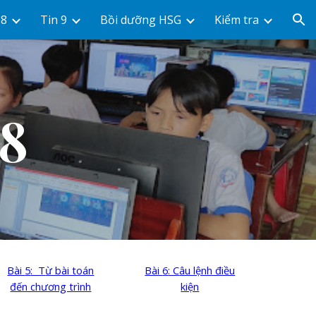
 8
Tin 9
Bồi dưỡng HSG
Kiểm tra
ion
 8
Bài
5
: T
ừ bài toán
Bài
6
: C
âu lệnh điều
đến chương trình
kiện